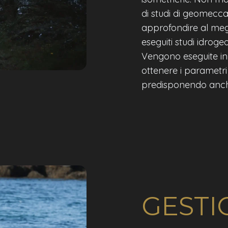
di studi di geomecca
approfondire al megl
eseguiti studi idrogeo
Vengono eseguite inol
ottenere i parametri
predisponendo anche s
GESTI